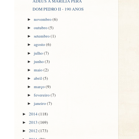
ADEUS À MARÍLIA PÊRA
DOM PEDRO II - 190 ANOS
novembro
(6)
►
outubro
(5)
►
setembro
(1)
►
agosto
(6)
►
julho
(7)
►
junho
(3)
►
maio
(2)
►
abril
(5)
►
março
(9)
►
fevereiro
(7)
►
janeiro
(7)
►
2014
(118)
►
2013
(169)
►
2012
(173)
►