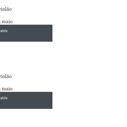
iolão
m maio
iolão
m maio