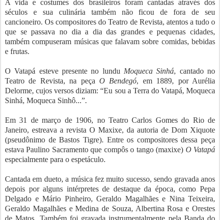
A vida e costumes dos brasileiros foram cantadas através dos
séculos e sua culinária também não ficou de fora de seu
cancioneiro. Os compositores do Teatro de Revista, atentos a tudo o
que se passava no dia a dia das grandes e pequenas cidades,
também compuseram músicas que falavam sobre comidas, bebidas
e frutas.
O Vatapá esteve presente no lundu
Moqueca Sinhá
, cantado no
Teatro de Revista, na peça
O Bendegó
, em 1889, por Aurélia
Delorme, cujos versos diziam: “Eu sou a Terra do Vatapá, Moqueca
Sinhá, Moqueca Sinhô...”.
Em 31 de março de 1906, no Teatro Carlos Gomes do Rio de
Janeiro, estreava a revista O Maxixe, da autoria de Dom Xiquote
(pseudônimo de Bastos Tigre). Entre os compositores dessa peça
estava Paulino Sacramento que compôs o tango (maxixe)
O Vatapá
especialmente para o espetáculo.
Cantada em dueto, a música fez muito sucesso, sendo gravada anos
depois por alguns intérpretes de destaque da época, como Pepa
Delgado e Mário Pinheiro, Geraldo Magalhães e Nina Teixeira,
Geraldo Magalhães e Medina de Souza, Albertina Rosa e Orestes
de Matos. Também foi gravada instrumentalmente pela Banda do