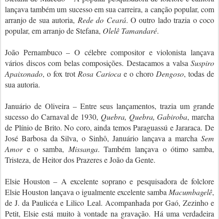
lançava também um sucesso em sua carreira, a canção popular, com
arranjo de sua autoria,
Rede do Ceará
. O outro lado trazia o coco
popular, em arranjo de Stefana,
Olelê Tamandaré
.
João Pernambuco – O célebre compositor e violonista lançava
vários discos com belas composições. Destacamos a valsa
Suspiro
Apaixonado
, o fox trot
Rosa Carioca
e o choro
Dengoso
, todas de
sua autoria.
Januário de Oliveira – Entre seus lançamentos, trazia um grande
sucesso do Carnaval de 1930,
Quebra, Quebra, Gabiroba
, marcha
de Plínio de Brito. No coro, ainda temos Paraguassú e Jararaca. De
José Barbosa da Silva, o Sinhô, Januário lançava a marcha
Sem
Amor
e o samba,
Missanga
. Também lançava o ótimo samba,
Tristeza, de Heitor dos Prazeres e João da Gente.
Elsie Houston – A excelente soprano e pesquisadora de folclore
Elsie Houston lançava o igualmente excelente samba
Macumbagelê
,
de J. da Paulicéa e Lilico Leal. Acompanhada por Gaó, Zezinho e
Petit, Elsie está muito à vontade na gravação. Há uma verdadeira