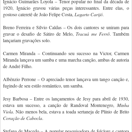
Ignácio Guimarães Loyola – Tenor popular no final da década de
1920, Ignácio gravou várias peças interessantes. Entre elas, o
gostoso cateretê de João Felipe Costa,
Lagarto Carijó
.
Breno Ferreira e Sílvio Caldas – Os dois cantores se uniram para
gravar o desafio de Sátiro de Melo,
Tracuá me Ferrô
. Também
lançariam gravações solo.
Carmen Miranda – Continuando seu sucesso na Victor, Carmen
Miranda lançava um samba e uma marcha canção, ambas de autoria
de André Filho.
Albênzio Perrone – O apreciado tenor lançava um tango canção e,
fugindo de seu estilo romântico, um samba.
Jesy Barbosa – Entre os lançamentos de Jesy para abril de 1930,
estava um sucesso, a canção de Randoval Montenegro,
Minha
Viola
. Não menos bela, estava a toada sertaneja de Plínio de Brito
Coração de Cabocla
.
Stefana de Macedo – A popular pesquisadora de folclore e cantora