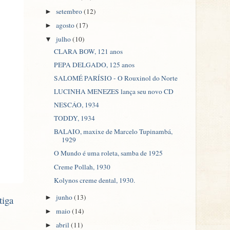
setembro
(12)
►
agosto
(17)
►
julho
(10)
▼
CLARA BOW, 121 anos
PEPA DELGADO, 125 anos
SALOMÉ PARÍSIO - O Rouxinol do Norte
LUCINHA MENEZES lança seu novo CD
NESCÁO, 1934
TODDY, 1934
BALAIO, maxixe de Marcelo Tupinambá,
1929
O Mundo é uma roleta, samba de 1925
Creme Pollah, 1930
Kolynos creme dental, 1930.
junho
(13)
►
tiga
maio
(14)
►
abril
(11)
►