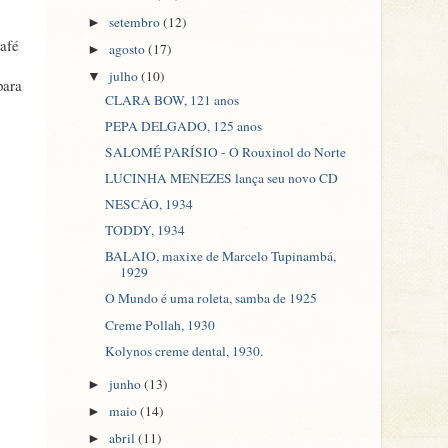
setembro
(12)
►
Café
agosto
(17)
►
julho
(10)
▼
para
CLARA BOW, 121 anos
PEPA DELGADO, 125 anos
SALOMÉ PARÍSIO - O Rouxinol do Norte
LUCINHA MENEZES lança seu novo CD
NESCÁO, 1934
TODDY, 1934
BALAIO, maxixe de Marcelo Tupinambá,
1929
O Mundo é uma roleta, samba de 1925
Creme Pollah, 1930
Kolynos creme dental, 1930.
junho
(13)
►
maio
(14)
►
abril
(11)
►