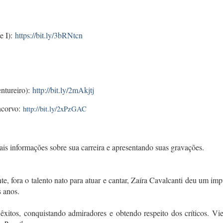
 I):
https://bit.ly/3bRNtcn
tureiro):
http://bit.ly/2mAkjtj
corvo:
http://bit.ly/2xPzGAC
s informações sobre sua carreira e apresentando suas gravações.
e, fora o talento nato para atuar e cantar, Zaíra Cavalcanti deu um imp
s anos.
êxitos, conquistando admiradores e obtendo respeito dos críticos. Vi