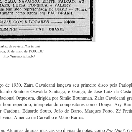
artaz da revista
Pau Brasil
tica, 03 de maio de 1930, p.07
http://memoria.bn.br/
o de 1930, Zaíra Cavalcanti lançava seu primeiro disco pela Parlop
uardo Souto e Oswaldo Santiago, e Gongá, de José Luiz da Costa
cional Orquestra, dirigida por Simão Bountman. Zaíra Cavalcanti gr
 bom repertório, interpretando compositores como
Donga, Ary Barr
r Cardona, Eduardo Souto, João de Barro, Marques Porto, Zé Preti
liveira, Américo de Carvalho e Mário Barros.
eon. Algumas de suas músicas são dignas de notas, como
Por Que?
,
Or