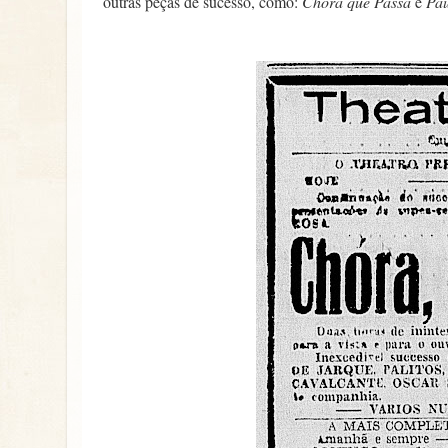
outras peças de sucesso, como:
Chora que Passa
e
Pau