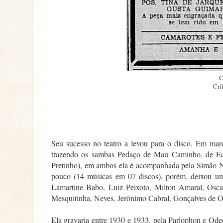
C
Crí
Seu sucesso no teatro a levou para o disco. Em març
trazendo os sambas Pedaço de Mau Caminho, de Ed
Pretinho), em ambos ela é acompanhada pela Simão Na
pouco (14 músicas em 07 discos), porém, deixou um
Lamartine Babo, Luiz Peixoto, Milton Amaral, Osca
Mesquitinha, Neves, Jerônimo Cabral, Gonçalves de O
Ela gravaria entre 1930 e 1933, pela Parlophon e Od