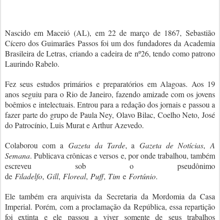
Nascido em Maceió (AL), em 22 de março de 1867, Sebastião
Cícero dos Guimarães Passos foi um dos fundadores da Academia
Brasileira de Letras, criando a cadeira de nº26, tendo como patrono
Laurindo Rabelo.
Fez seus estudos primários e preparatórios em Alagoas. Aos 19
anos seguiu para o Rio de Janeiro, fazendo amizade com os jovens
boêmios e intelectuais. Entrou para a redação dos jornais e passou a
fazer parte do grupo de Paula Ney, Olavo Bilac, Coelho Neto, José
do Patrocínio, Luis Murat e Arthur Azevedo.
Colaborou com a
Gazeta da Tarde
, a
Gazeta de Notícias
,
A
Semana
. Publicava crônicas e versos e, por onde trabalhou, também
escreveu sob o pseudônimo
de
Filadelfo
,
Gill
,
Floreal
,
Puff
,
Tim
e
Fortúnio
.
Ele também era arquivista da Secretaria da Mordomia da Casa
Imperial. Porém, com a proclamação da República, essa repartição
foi extinta e ele passou a viver somente de seus trabalhos