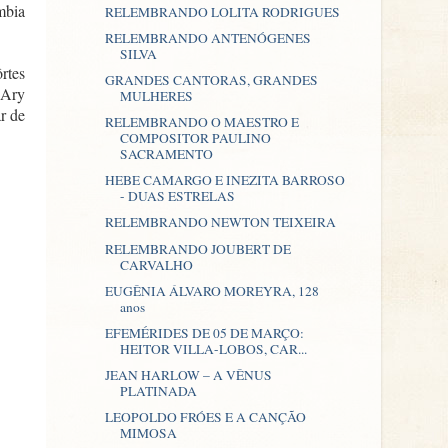
mbia
RELEMBRANDO LOLITA RODRIGUES
RELEMBRANDO ANTENÓGENES
SILVA
rtes
GRANDES CANTORAS, GRANDES
 Ary
MULHERES
r de
RELEMBRANDO O MAESTRO E
COMPOSITOR PAULINO
SACRAMENTO
HEBE CAMARGO E INEZITA BARROSO
- DUAS ESTRELAS
RELEMBRANDO NEWTON TEIXEIRA
RELEMBRANDO JOUBERT DE
CARVALHO
EUGÊNIA ÁLVARO MOREYRA, 128
anos
EFEMÉRIDES DE 05 DE MARÇO:
HEITOR VILLA-LOBOS, CAR...
JEAN HARLOW – A VÊNUS
PLATINADA
LEOPOLDO FRÓES E A CANÇÃO
MIMOSA