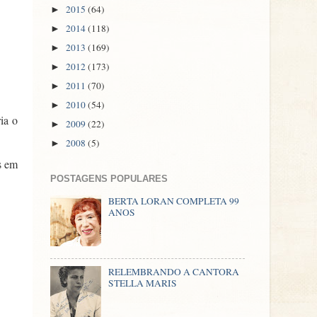
2015
(64)
►
2014
(118)
►
2013
(169)
►
2012
(173)
►
2011
(70)
►
2010
(54)
►
ia o
2009
(22)
►
2008
(5)
►
s em
POSTAGENS POPULARES
BERTA LORAN COMPLETA 99
ANOS
RELEMBRANDO A CANTORA
STELLA MARIS