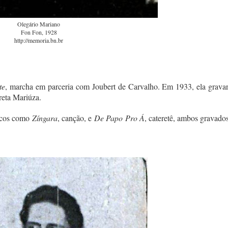
Olegário Mariano
Fon Fon, 1928
http://memoria.bn.br
te
, marcha em parceria com Joubert de Carvalho. Em 1933, ela gravar
eta Mariúza.
sicos como
Zíngara
, canção, e
De Papo Pro Á
, cateretê, ambos gravado