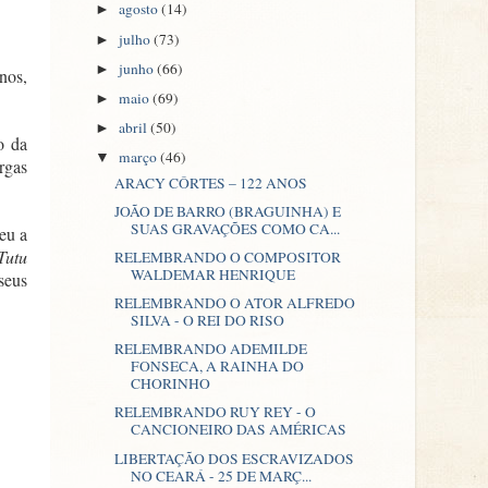
agosto
(14)
►
julho
(73)
►
junho
(66)
►
nos,
maio
(69)
►
abril
(50)
►
o da
março
(46)
▼
rgas
ARACY CÔRTES – 122 ANOS
JOÃO DE BARRO (BRAGUINHA) E
SUAS GRAVAÇÕES COMO CA...
eu a
Tutu
RELEMBRANDO O COMPOSITOR
WALDEMAR HENRIQUE
seus
RELEMBRANDO O ATOR ALFREDO
SILVA - O REI DO RISO
RELEMBRANDO ADEMILDE
FONSECA, A RAINHA DO
CHORINHO
RELEMBRANDO RUY REY - O
CANCIONEIRO DAS AMÉRICAS
LIBERTAÇÃO DOS ESCRAVIZADOS
NO CEARÁ - 25 DE MARÇ...