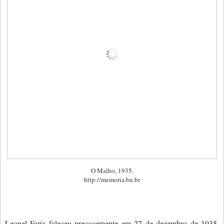
O Malho, 1935.
http://memoria.bn.br
Leonel Faria faleceu precocemente em 27 de dezembro de 1935,