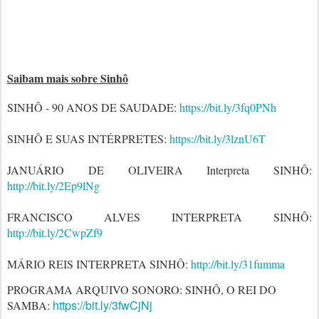
Saibam mais sobre Sinhô
SINHÔ - 90 ANOS DE SAUDADE:
https://bit.ly/3fq0PNh
SINHÔ E SUAS INTÉRPRETES:
https://bit.ly/3lznU6T
JANUÁRIO DE OLIVEIRA Interpreta SINHÔ:
http://bit.ly/2Ep9lNg
FRANCISCO ALVES INTERPRETA SINHÔ:
http://bit.ly/2CwpZf9
MÁRIO REIS INTERPRETA SINHÔ:
http://bit.ly/31fumma
PROGRAMA ARQUIVO SONORO: SINHÔ, O REI DO
https://bit.ly/3fwCjNj
SAMBA: