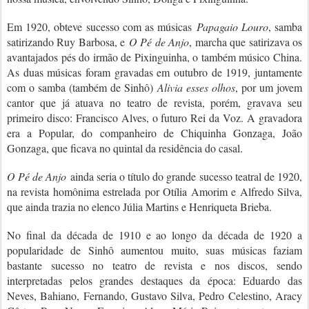
Em 1920, obteve sucesso com as músicas
Papagaio Louro
, samba
satirizando Ruy Barbosa, e
O Pé de Anjo
, marcha que satirizava os
avantajados pés do irmão de Pixinguinha, o também músico China.
As duas músicas foram gravadas em outubro de 1919, juntamente
com o samba (também de Sinhô)
Alivia esses olhos
, por um jovem
cantor que já atuava no teatro de revista, porém, gravava seu
primeiro disco: Francisco Alves, o futuro Rei da Voz. A gravadora
era a Popular, do companheiro de Chiquinha Gonzaga, João
Gonzaga, que ficava no quintal da residência do casal.
O Pé de Anjo
ainda seria o título do grande sucesso teatral de 1920,
na revista homônima estrelada por Otília Amorim e Alfredo Silva,
que ainda trazia no elenco Júlia Martins e Henriqueta Brieba.
No final da década de 1910 e ao longo da década de 1920 a
popularidade de Sinhô aumentou muito, suas músicas faziam
bastante sucesso no teatro de revista e nos discos, sendo
interpretadas pelos grandes destaques da época: Eduardo das
Neves, Bahiano, Fernando, Gustavo Silva, Pedro Celestino, Aracy