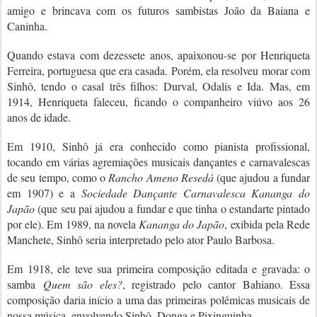
amigo e brincava com os futuros sambistas João da Baiana e
Caninha.
Quando estava com dezessete anos, apaixonou-se por Henriqueta
Ferreira, portuguesa que era casada. Porém, ela resolveu morar com
Sinhô, tendo o casal três filhos: Durval, Odalis e Ida. Mas, em
1914, Henriqueta faleceu, ficando o companheiro viúvo aos 26
anos de idade.
Em 1910, Sinhô já era conhecido como pianista profissional,
tocando em várias agremiações musicais dançantes e carnavalescas
de seu tempo, como o
Rancho Ameno Resedá
(que ajudou a fundar
em 1907) e a
Sociedade Dançante Carnavalesca Kananga do
Japão
(que seu pai ajudou a fundar e que tinha o estandarte pintado
por ele). Em 1989, na novela
Kananga do Japão
, exibida pela Rede
Manchete, Sinhô seria interpretado pelo ator Paulo Barbosa.
Em 1918, ele teve sua primeira composição editada e gravada: o
samba
Quem são eles?
, registrado pelo cantor Bahiano. Essa
composição daria início a uma das primeiras polêmicas musicais de
nossa música, envolvendo Sinhô, Donga e Pixinguinha.