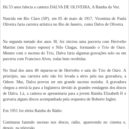
Há 53 anos falecia a cantora DALVA DE OLIVEIRA, A Rainha da Voz.
Nascida em Rio Claro (SP), em 05 de maio de 1917, Vicentina de Paula
Oliveira faria carreira artística no Rio de Janeiro, como Dalva de Oliveira.
Na segunda metade dos anos 30, fez iniciou uma parceria com Herivelto
Martins (seu futuro esposo) e Nilo Chagas, formando o Trio de Ouro.
Mesmo com o sucesso do Trio, Dalva faria algumas gravações solo ou em
parceria com Francisco Alves, todas bem recebidas.
No final dos anos 40 separou-se de Herivelto e saiu do Trio de Ouro. A
princípio, sua carreira solo não foi levada a sério pela sua gravadora, a
Odeon. Mas, Dalva provou ser um grande sucesso sozinha. A gravadora
chegou a enviá-la para a Inglaterra devido às grandes vendagens dos discos
de Dalva. Lá, a cantora se apresentaria para a jovem Rainha Elizabeth II e
gravaria alguns discos acompanhada pela orquestra de Roberto Inglez.
Em 1951 foi eleita Rainha do Rádio.
Continuou fazendo sucesso nos discos, rádio, aparecendo no cinema e,
depois, na televisão.