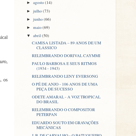
agosto
(14)
►
julho
(73)
►
junho
(66)
►
maio
(69)
►
abril
(50)
▼
ical
CAMISA LISTADA – 89 ANOS DE UM
CLÁSSICO
RELEMBRANDO DORIVAL CAYMMI
uro
,
PAULO BARBOSA E SEUS RITMOS
(1934 - 1943)
RELEMBRANDO LENY EVERSONG
, os
O PÉ DE ANJO - 106 ANOS DE UMA
PEÇA DE SUCESSO
ODETE AMARAL - A VOZ TROPICAL
DO BRASIL
RELEMBRANDO O COMPOSITOR
PETERPAN
EDUARDO SOUTO EM GRAVAÇÕES
MECÂNICAS
J. B. DE CARVALHO - O BATUQUEIRO