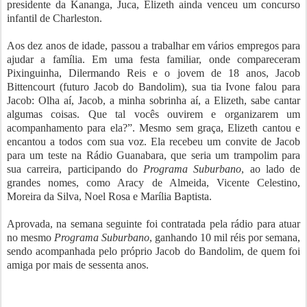
presidente da Kananga, Juca, Elizeth ainda venceu um concurso
infantil de Charleston.
Aos dez anos de idade, passou a trabalhar em vários empregos para
ajudar a família. Em uma festa familiar, onde compareceram
Pixinguinha, Dilermando Reis e o jovem de 18 anos, Jacob
Bittencourt (futuro Jacob do Bandolim), sua tia Ivone falou para
Jacob: Olha aí, Jacob, a minha sobrinha aí, a Elizeth, sabe cantar
algumas coisas. Que tal vocês ouvirem e organizarem um
acompanhamento para ela?”. Mesmo sem graça, Elizeth cantou e
encantou a todos com sua voz. Ela recebeu um convite de Jacob
para um teste na Rádio Guanabara, que seria um trampolim para
sua carreira, participando do
Programa Suburbano
, ao lado de
grandes nomes, como Aracy de Almeida, Vicente Celestino,
Moreira da Silva, Noel Rosa e Marília Baptista.
Aprovada, na semana seguinte foi contratada pela rádio para atuar
no mesmo
Programa Suburbano
, ganhando 10 mil réis por semana,
sendo acompanhada pelo próprio Jacob do Bandolim, de quem foi
amiga por mais de sessenta anos.