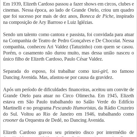
Em 1939, Elizeth Cardoso passou a fazer shows em circos, clubes e
cinemas. Nessa época, ao lado de Grande Otelo, criou um quadro
que foi sucesso por mais de dez anos,
Boneca de Piche
, inspirado
na composição de Ary Barroso e Luiz Iglézias.
Sendo um talento como cantora e passista, foi convidada para atuar
na Companhia de Teatro de Pedro Gonçalves e De Chocolat. Nessa
companhia, conheceu Ari Valdez (Tatuzinho) com quem se casou.
Porém, o casamento não durou muito, mas dessa união nasceu o
único filho de Elizeth Cardoso, Paulo César Valdez.
Separada do esposo, foi trabalhar como
taxi-girl
, no famoso
Dancing Avenida. Mas, afastou-se por causa da gravidez.
Após um período de dificuldades financeiras, aceitou um convite de
Grande Otelo para atuar no Circo Olimecha. Em 1945, Elizeth
estava em São Paulo trabalhando no Salão Verde do Edifício
Martinelli e no programa
Pescando Humoristas
, da Rádio Cruzeiro
do Sul. Voltou ao Rio de Janeiro em 1946, trabalhando como
crooner
da Orquestra de Dedé, no Dancing Avenida.
Elizeth Cardoso gravou seu primeiro disco por intermédio de