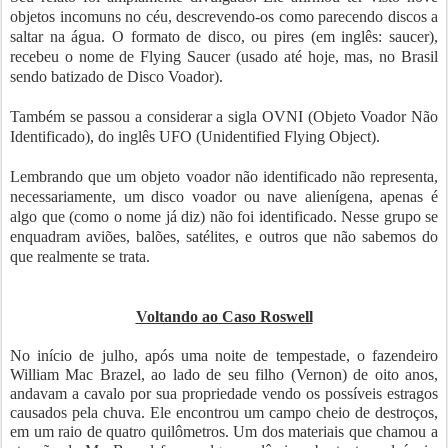
objetos incomuns no céu, descrevendo-os como parecendo discos a
saltar na água. O formato de disco, ou pires (em inglês: saucer),
recebeu o nome de Flying Saucer (usado até hoje, mas, no Brasil
sendo batizado de Disco Voador).
Também se passou a considerar a sigla OVNI (Objeto Voador Não
Identificado), do inglês UFO (Unidentified Flying Object).
Lembrando que um objeto voador não identificado não representa,
necessariamente, um disco voador ou nave alienígena, apenas é
algo que (como o nome já diz) não foi identificado. Nesse grupo se
enquadram aviões, balões, satélites, e outros que não sabemos do
que realmente se trata.
Voltando ao Caso Roswell
No início de julho, após uma noite de tempestade, o fazendeiro
William Mac Brazel, ao lado de seu filho (Vernon) de oito anos,
andavam a cavalo por sua propriedade vendo os possíveis estragos
causados pela chuva. Ele encontrou um campo cheio de destroços,
em um raio de quatro quilômetros. Um dos materiais que chamou a