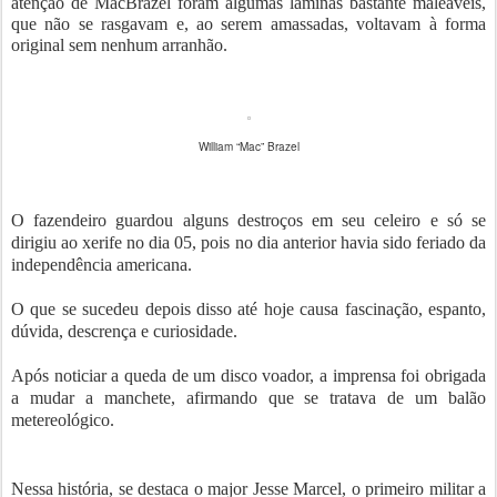
atenção de MacBrazel foram algumas lâminas bastante maleáveis,
que não se rasgavam e, ao serem amassadas, voltavam à forma
original sem nenhum arranhão.
William “Mac” Brazel
O fazendeiro guardou alguns destroços em seu celeiro e só se
dirigiu ao xerife no dia 05, pois no dia anterior havia sido feriado da
independência americana.
O que se sucedeu depois disso até hoje causa fascinação, espanto,
dúvida, descrença e curiosidade.
Após noticiar a queda de um disco voador, a imprensa foi obrigada
a mudar a manchete, afirmando que se tratava de um balão
metereológico.
Nessa história, se destaca o major Jesse Marcel, o primeiro militar a