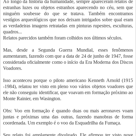
Ao longo da história da humanidade, sempre apareceram relatos de
estranhas luzes ou objetos estranhos aparecendo no céu, sem que
ninguém soubesse do que se tratava. Também encontramos
vestígios arqueológicos que nos deixam intrigados sobre qual eram
as verdadeiras imagens retratadas em pinturas rupestres, esculturas,
quadros...
Relatos parecidos também foram colhidos nos últimos séculos.
Mas, desde a Segunda Guerra Mundial, esses fenômenos
aumentaram, fazendo com que a data de 24 de junho de 1947, fosse
considerada oficialmente como o início da Era Moderna dos Discos
Voadores.
Isso aconteceu porque o piloto americano Kenneth Arnold (1915
-1984), relatou ter visto em pleno voo vários objetos voadores que
ele não conseguiu identificar, que voavam em formação próximo ao
Monte Rainier, em Wasington.
Obs: Voo em formação é quando duas ou mais aeronaves voam
juntas e próximas uma das outras, fazendo manobras de forma
coordenada. Um exemplo é o voo da Esquadrilha da Fumaça.
Seu relato foi amplamente divulgado. Ele afirmou ter visto nove