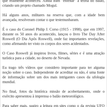
que realmente aconteceu. Ainda iram "enfeitar" a teoria do balão,
criando um projeto chamado Mogul.
Há alguns anos, militares na reserva que, com a idade bem
avançada, resolveram contar o que testemunharam.
É o caso do Coronel Philip J. Corso (1915 - 1998), que em 1997,
durante os 50 anos do acontecido, lançou o livro The Day After
Roswell (O Dia Após Roswell), onde faz importantes revelações,
como afirmando ter visto os corpos dos seres acidentados.
O Caso Roswell já inspirou livros, filmes, séries e é uma atração
turística para a cidade, no deserto de Nevada.
Eu trago três vídeos que considero importante para ter alguma
noção sobre o caso. Independente de acreditar ou não, é uma fonte
de informação sobre um dos mais intrigantes casos da ufologia
mundial.
No final, fotos da histórica missão de acobertamento, onde o
exército apresentou à imprensa o balão meteorológico.
Para saber mais, sugiro a leitura em sites como o da revista UFO