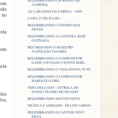
RELEMBRANDO LAURINDO DE
 com
ALMEIDA
endo
AS LARANJAS DA SABINA - 1889
a no
O DIA 25 DE JULHO
RELEMBRANDO CÂNDIDO DAS
NEVES
rela
RELEMBRANDO A CANTORA ZEZÉ
GOZNAGA
RECORDANDO O MAESTRO
com
NAPOLEÃO TAVARES
RELEMBRANDO O COMPOSITOR
GADÉ (OSVALDO CHAVES RIBE...
aria
RELEMBRANDO O VIOLONISTA TUTE
RELEMBRANDO O COMPOSITOR
HAROLDO LOBO
PEPA DELGADO - ESTRELA DE
NOSSO TEATRO MUSICADO
elos
RELEMBRANDO SILVINO NETO
lva,
MÚSICA E AMIZADE - DIA DO AMIGO
RELEMBRANDO O CANTOR OSNY
SILVA