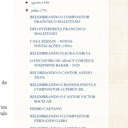
agosto
(14)
►
julho
(73)
▼
RELEMBRANDO O COMPOSITOR
FRANCISCO MALFITANO
DÉO INTERPRETA FRANCISCO
MALFITANO
CASA EDISON – NOVAS
INSTALAÇÕES (1904)
RELEMBRANDO ISAURA GARCIA
O ENCONTRO DE ARACY CÔRTES E
JOSEPHINE BAKER - 1929
RECORDANDO O CANTOR ANÍSIO
SILVA
s de
RELEMBRANDO O BANDOLINISTA E
COMPOSITOR LUPERCE MI...
RELEMBRANDO O CANTOR VICTOR
BACELAR
rios
PEDRO CAETANO
gulo
RELEMBRANDO O COMPOSITOR
FERNANDO LOBO