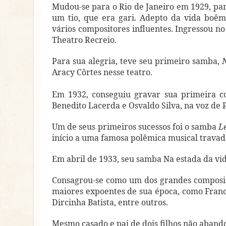
Mudou-se para o Rio de Janeiro em 1929, pa
um tio, que era gari. Adepto da vida boêm
vários compositores influentes. Ingressou no
Theatro Recreio.
Para sua alegria, teve seu primeiro samba,
N
Aracy Côrtes nesse teatro.
Em 1932, conseguiu gravar sua primeira 
Benedito Lacerda e Osvaldo Silva, na voz de P
Um de seus primeiros sucessos foi o samba
L
início a uma famosa polêmica musical travad
Em abril de 1933, seu samba Na estada da vid
Consagrou-se como um dos grandes composito
maiores expoentes de sua época, como Franci
Dircinha Batista, entre outros.
Mesmo casado e pai de dois filhos não aband