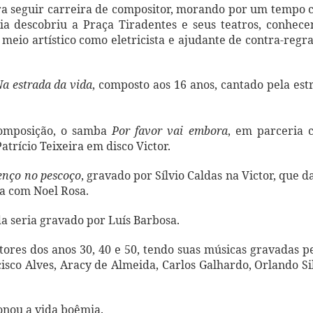
ra seguir carreira de compositor, morando por um tempo
ia descobriu a Praça Tiradentes e seus teatros, conhec
 meio artístico como eletricista e ajudante de contra-regr
a estrada da vida
, composto aos 16 anos, cantado pela est
composição, o samba
Por favor vai embora
, em parceria 
atrício Teixeira em disco Victor.
enço no pescoço
, gravado por Sílvio Caldas na Victor, que d
a com Noel Rosa.
a seria gravado por Luís Barbosa.
res dos anos 30, 40 e 50, tendo suas músicas gravadas p
sco Alves, Aracy de Almeida, Carlos Galhardo, Orlando Si
onou a vida boêmia.