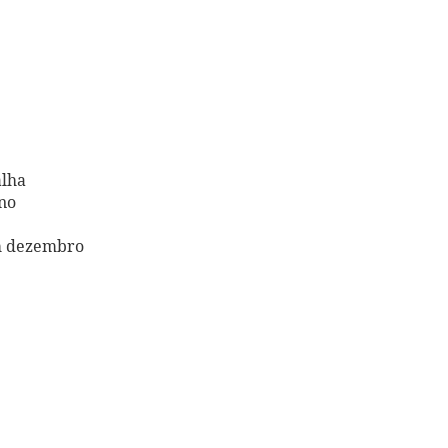
alha
no
em dezembro